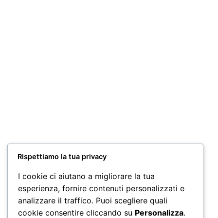
Miscela “DEK” Moka 250 GR
7,80
€
Aggiungi al carrello
Miscela Cremoso 100 Capsule Nespresso*
24,90
€
Aggiungi al carrello
Rispettiamo la tua privacy
I cookie ci aiutano a migliorare la tua
Miscela Cremoso 100 Capsule A Modo Mio*
esperienza, fornire contenuti personalizzati e
24,90
€
analizzare il traffico. Puoi scegliere quali
Aggiungi al carrello
cookie consentire cliccando su
Personalizza
.