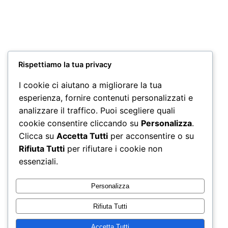
Miscela INTENSO
Miscela Top
90 Capsule Dolce
Quality 90
Gusto*
Capsule Dolce
Gusto*
22,50
€
Rispettiamo la tua privacy
28,00
€
I cookie ci aiutano a migliorare la tua
Aggiungi al
Aggiungi al
esperienza, fornire contenuti personalizzati e
carrello
carrello
analizzare il traffico. Puoi scegliere quali
cookie consentire cliccando su
Personalizza
.
Non è stato trovato nessun prodotto che corrisponde
Clicca su
Accetta Tutti
per acconsentire o su
alla tua selezione.
Rifiuta Tutti
per rifiutare i cookie non
essenziali.
Personalizza
Rifiuta Tutti
Accetta Tutti