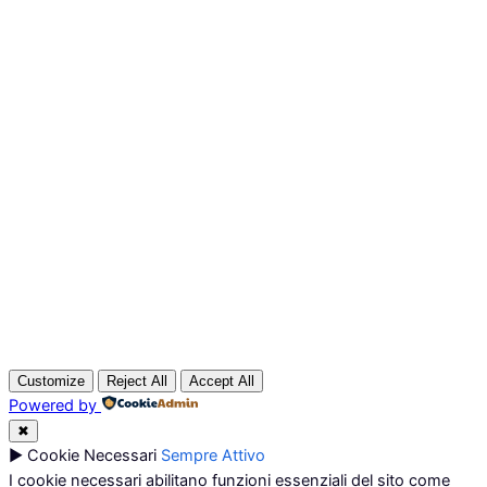
Non è stato trovato nessun prodotto che corrisponde
alla tua selezione.
Customize
Reject All
Accept All
Powered by
✖
►
Cookie Necessari
Sempre Attivo
I cookie necessari abilitano funzioni essenziali del sito come