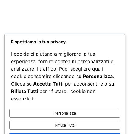
Miscela Cremoso 100 Capsule Nespresso*
24,90
€
Aggiungi al carrello
Rispettiamo la tua privacy
I cookie ci aiutano a migliorare la tua
Miscela Cremoso 100 Capsule A Modo Mio*
esperienza, fornire contenuti personalizzati e
24,90
€
analizzare il traffico. Puoi scegliere quali
Aggiungi al carrello
cookie consentire cliccando su
Personalizza
.
Clicca su
Accetta Tutti
per acconsentire o su
Rifiuta Tutti
per rifiutare i cookie non
essenziali.
Personalizza
Rifiuta Tutti