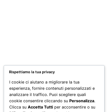
Miscela Cremoso 100 Capsule Nespresso*
24,90
€
Aggiungi al carrello
Miscela Cremoso 100 Capsule A Modo Mio*
24,90
€
Aggiungi al carrello
Rispettiamo la tua privacy
Miscela CREMOSO 90 Capsule Dolce
I cookie ci aiutano a migliorare la tua
Gusto*
esperienza, fornire contenuti personalizzati e
22,50
€
analizzare il traffico. Puoi scegliere quali
Aggiungi al carrello
cookie consentire cliccando su
Personalizza
.
Clicca su
Accetta Tutti
per acconsentire o su