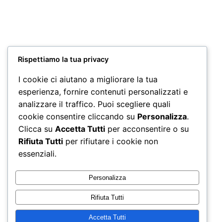
Miscela Gran Dek 100 CIALDE ESE
22,90
€
Aggiungi al carrello
Rispettiamo la tua privacy
I cookie ci aiutano a migliorare la tua
Miscela in Grani “INTENSO” KG 1
esperienza, fornire contenuti personalizzati e
24,50
€
analizzare il traffico. Puoi scegliere quali
Aggiungi al carrello
cookie consentire cliccando su
Personalizza
.
Clicca su
Accetta Tutti
per acconsentire o su
Rifiuta Tutti
per rifiutare i cookie non
essenziali.
Personalizza
Rifiuta Tutti
Accetta Tutti