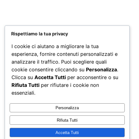
Miscela
Diamante100
Capsule A Modo
Mio*
Rispettiamo la tua privacy
23,50
€
I cookie ci aiutano a migliorare la tua
Aggiungi al
esperienza, fornire contenuti personalizzati e
carrello
analizzare il traffico. Puoi scegliere quali
cookie consentire cliccando su
Personalizza
.
Non è stato trovato nessun prodotto che corrisponde
Clicca su
Accetta Tutti
per acconsentire o su
alla tua selezione.
Rifiuta Tutti
per rifiutare i cookie non
essenziali.
Personalizza
Rifiuta Tutti
Accetta Tutti