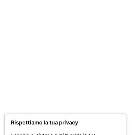
Miscela “CORALLO” Moka 250
Miscel
GR
GR
6,00
€
6,30
€
Aggiungi al carrello
Aggiungi
Miscela “INTENSO” Moka 250 GR
Miscela
6,30
€
6,80
€
Rispettiamo la tua privacy
Aggiungi al carrello
Aggiungi