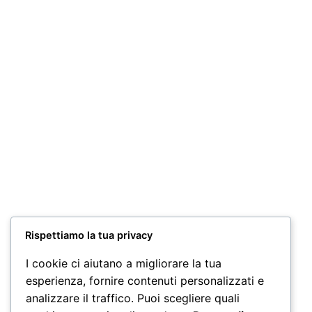
Miscela
Miscela “SOAVE”
“INTENSO” Moka
Moka 250 GR
250 GR
6,80
€
6,30
€
Aggiungi al
Aggiungi al
carrello
carrello
Miscela “Top
Quality”
Moka”250 GR
Rispettiamo la tua privacy
7,50
€
I cookie ci aiutano a migliorare la tua
Aggiungi al
esperienza, fornire contenuti personalizzati e
carrello
analizzare il traffico. Puoi scegliere quali