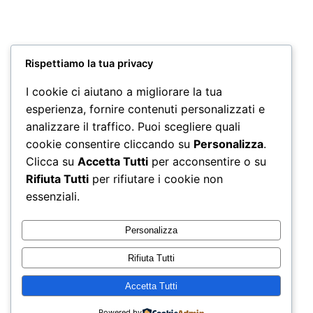
Miscela Soave
Miscela Top
100 Capsule
Quality 100
Nespresso*
Capsule
Nespresso*
26,00
€
Rispettiamo la tua privacy
27,50
€
I cookie ci aiutano a migliorare la tua
Aggiungi al
Aggiungi al
esperienza, fornire contenuti personalizzati e
carrello
carrello
analizzare il traffico. Puoi scegliere quali
cookie consentire cliccando su
Personalizza
.
Non è stato trovato nessun prodotto che corrisponde
Clicca su
Accetta Tutti
per acconsentire o su
alla tua selezione.
Rifiuta Tutti
per rifiutare i cookie non
essenziali.
Personalizza
Rifiuta Tutti
Accetta Tutti
Powered by