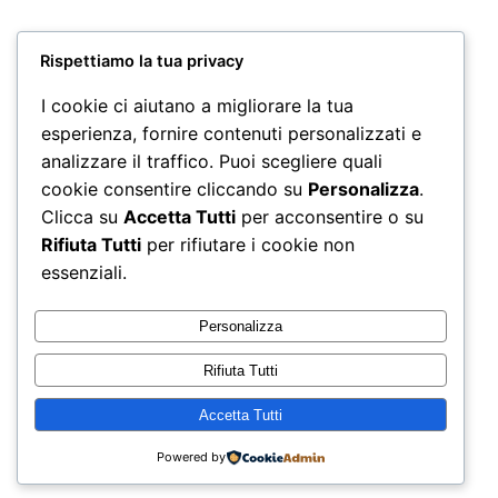
OFFERTA
Miscela in Grani ”
Miscela in Grani
CREMOSO”KG 1
“DEK” KG 1
Rispettiamo la tua privacy
Il
Il
29,50
€
23,00
€
31,00
€
I cookie ci aiutano a migliorare la tua
prezzo
prezzo
Aggiungi al
Aggiungi al
esperienza, fornire contenuti personalizzati e
originale
attuale
carrello
carrello
analizzare il traffico. Puoi scegliere quali
era:
è:
cookie consentire cliccando su
Personalizza
.
29,50 €.
23,00 €.
Non è stato trovato nessun prodotto che corrisponde
Clicca su
Accetta Tutti
per acconsentire o su
alla tua selezione.
Rifiuta Tutti
per rifiutare i cookie non
essenziali.
Personalizza
Rifiuta Tutti
Accetta Tutti
Powered by