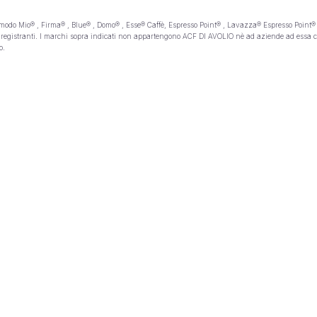
 Mio® , Firma® , Blue® , Domo® , Esse® Caffè, Espresso Point® , Lavazza® Espresso Point® , Ne
ivi registranti. I marchi sopra indicati non appartengono ACF DI AVOLIO nè ad aziende ad essa 
o.