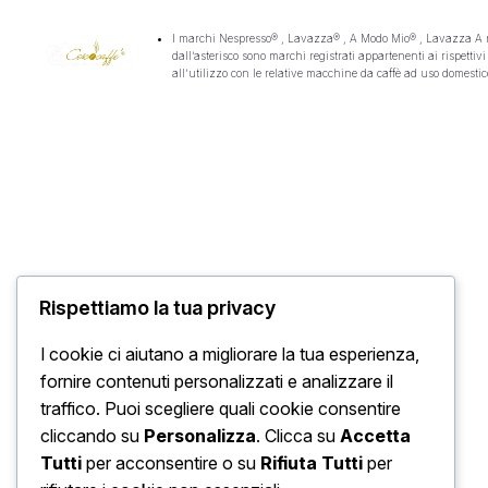
I
marchi Nespresso® , Lavazza® , A Modo Mio® , Lavazza A modo
dall’asterisco sono marchi registrati appartenenti ai rispett
all’utilizzo con le relative macchine da caffè ad uso domestic
Rispettiamo la tua privacy
I cookie ci aiutano a migliorare la tua esperienza,
fornire contenuti personalizzati e analizzare il
traffico. Puoi scegliere quali cookie consentire
cliccando su
Personalizza
. Clicca su
Accetta
Tutti
per acconsentire o su
Rifiuta Tutti
per