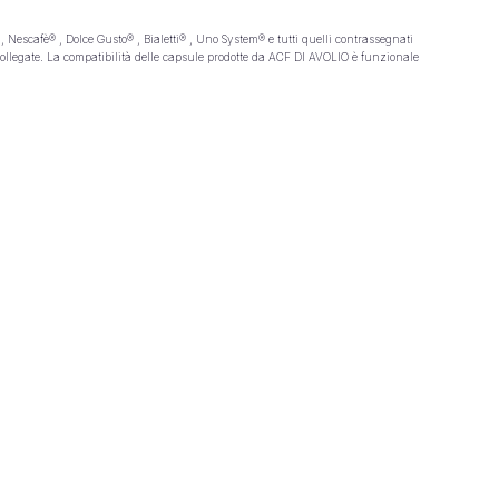
scafè® , Dolce Gusto® , Bialetti® , Uno System® e tutti quelli contrassegnati
collegate. La compatibilità delle capsule prodotte da ACF DI AVOLIO è funzionale